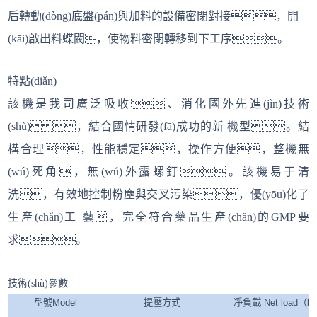
后轉動(dòng)底盤(pán)與加料的設備密閉對接，開
(kāi)啟出料蝶閥，使物料密閉轉移到下工序。
特點(diǎn)
該機是我司廣泛吸收、消化國外先進(jìn)技術
(shù)，結合國情研發(fā)成功的新 機型。結
構合理，性能穩定，操作方便，整機無
(wú)死角，無(wú)外露螺釘。該機易于清
洗，有效地控制粉塵與交叉污染，優(yōu)化了
生產(chǎn)工 藝，完全符合藥品生產(chǎn)的GMP要
求。
技術(shù)參數
型號Model
提壓方式
凈負載 Net load（k