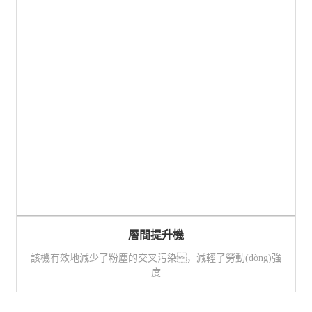
層間提升機
該機有效地減少了粉塵的交叉污染，減輕了勞動(dòng)強
度