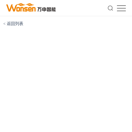
< 返回列表